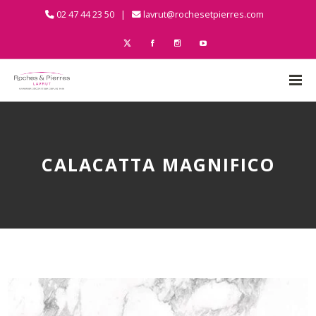
02 47 44 23 50 |
lavrut@rochesetpierres.com
CALACATTA MAGNIFICO