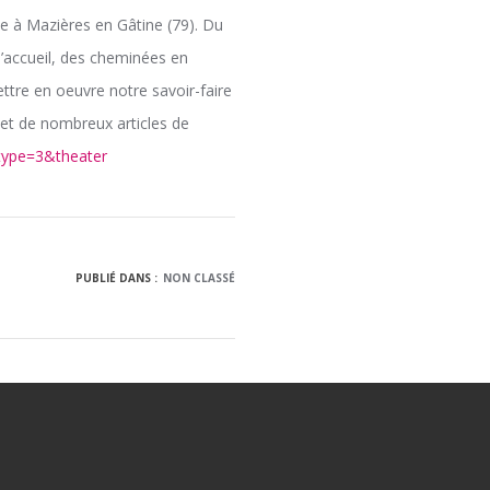
ce à Mazières en Gâtine (79). Du
d’accueil, des cheminées en
ttre en oeuvre notre savoir-faire
bjet de nombreux articles de
type=3&theater
PUBLIÉ DANS :
NON CLASSÉ
E