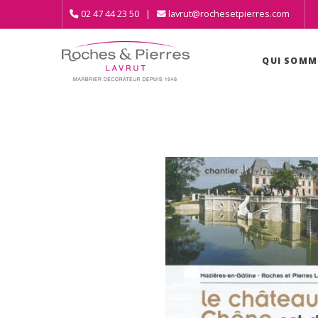
02 47 44 23 50 |
lavrut@rochesetpierres.com
QUI SOMM