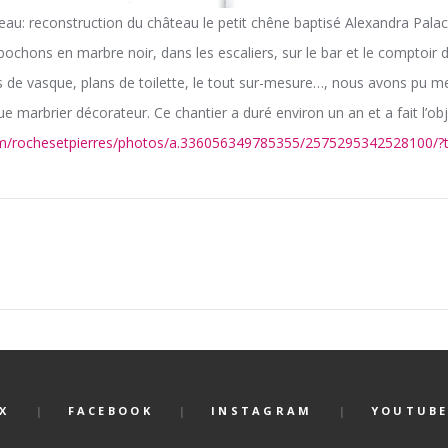
eau: reconstruction du château le petit chêne baptisé Alexandra Pala
ochons en marbre noir, dans les escaliers, sur le bar et le comptoir 
s de vasque, plans de toilette, le tout sur-mesure…, nous avons pu me
ue marbrier décorateur. Ce chantier a duré environ un an et a fait l’o
m/rochesetpierres/photos/a.336056349785355/2575295342528100/?
X
FACEBOOK
INSTAGRAM
YOUTUB