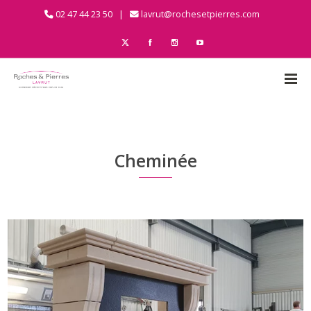
02 47 44 23 50 |
lavrut@rochesetpierres.com
Cheminée
0