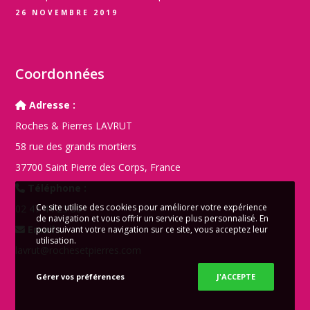
26 NOVEMBRE 2019
Coordonnées
Adresse :
Roches & Pierres LAVRUT
58 rue des grands mortiers
37700 Saint Pierre des Corps, France
Téléphone :
Ce site utilise des cookies pour améliorer votre expérience
02 47 44 23 50
de navigation et vous offrir un service plus personnalisé. En
Email :
poursuivant votre navigation sur ce site, vous acceptez leur
utilisation.
lavrut@rochesetpierres.com
Gérer vos préférences
J'ACCEPTE