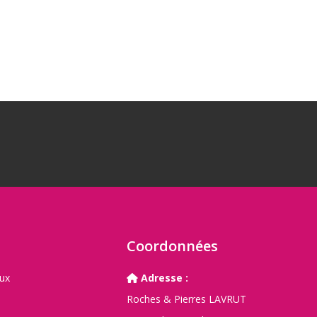
E
Coordonnées
aux
Adresse :
Roches & Pierres LAVRUT