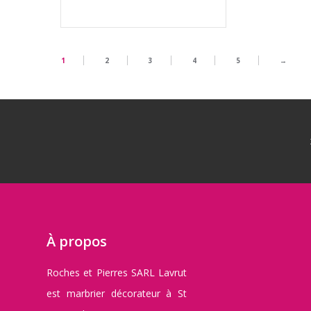
1
2
3
4
5
→
À propos
Roches et Pierres SARL Lavrut
est marbrier décorateur à St