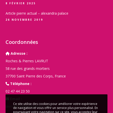
8 FÉVRIER 2025
Article pierre actual – alexandra palace
26 NOVEMBRE 2019
Coordonnées
Adresse :
Roches & Pierres LAVRUT
58 rue des grands mortiers
37700 Saint Pierre des Corps, France
Téléphone :
02 47 44 23 50
Email :
Ce site utilise des cookies pour améliorer votre expérience
lavrut@rochesetpierres.com
de navigation et vous offrir un service plus personnalisé. En
poursuivant votre navigation sur ce site, vous acceptez leur