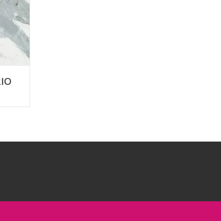
RIO
E