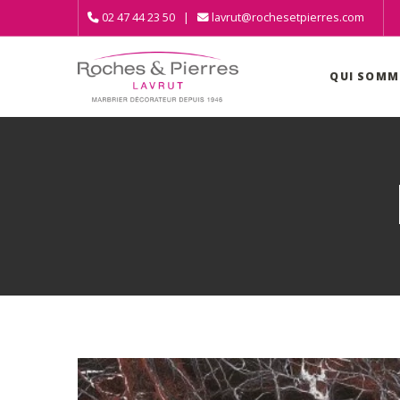
02 47 44 23 50 |
lavrut@rochesetpierres.com
QUI SOMM