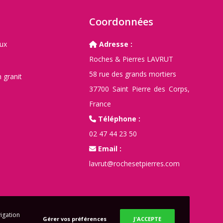
Coordonnées
aux
Adresse :
Roches & Pierres LAVRUT
58 rue des grands mortiers
 granit
37700 Saint Pierre des Corps,
France
Téléphone :
02 47 44 23 50
Email :
lavrut@rochesetpierres.com
vigation
Gérer vos préférences
J'ACCEPTE