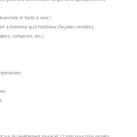
anchée et facile à vivre !
t à l’intérieur qu’à l’extérieur (façades ventilées,
liers, comptoirs, etc.)
empératures
ues
s
t sur du revêtement mural et 12 mm pour tous projets