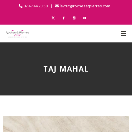
02 47 44 23 50 |
lavrut@rochesetpierres.com
TAJ MAHAL