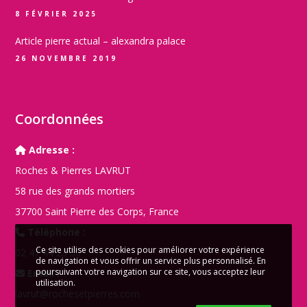
8 FÉVRIER 2025
Article pierre actual – alexandra palace
26 NOVEMBRE 2019
Coordonnées
Adresse :
Roches & Pierres LAVRUT
58 rue des grands mortiers
37700 Saint Pierre des Corps, France
Téléphone :
Ce site utilise des cookies pour améliorer votre expérience
02 47 44 23 50
de navigation et vous offrir un service plus personnalisé. En
poursuivant votre navigation sur ce site, vous acceptez leur
Email :
utilisation.
lavrut@rochesetpierres.com