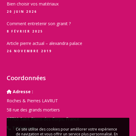
Bien choisir vos matériaux
20 JUIN 2026
Comment entretenir son granit ?
8 FÉVRIER 2025
Article pierre actual – alexandra palace
26 NOVEMBRE 2019
Coordonnées
Adresse :
Roches & Pierres LAVRUT
58 rue des grands mortiers
37700 Saint Pierre des Corps, France
Téléphone :
Ce site utilise des cookies pour améliorer votre expérience
de navigation et vous offrir un service plus personnalisé. En