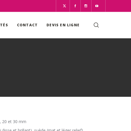
ITÉS
CONTACT
DEVIS EN LIGNE
2, 20 et 30 mm
i (lisse et brillant), suède (mat et léger relief)