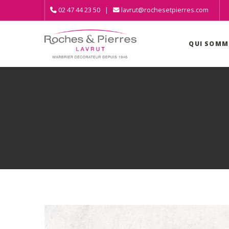
02 47 44 23 50 |
lavrut@rochesetpierres.com
QUI SOMM