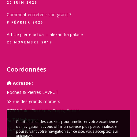
20 JUIN 2026
Comment entretenir son granit ?
8 FÉVRIER 2025
Article pierre actual – alexandra palace
26 NOVEMBRE 2019
Coordonnées
Adresse :
Roches & Pierres LAVRUT
58 rue des grands mortiers
37700 Saint Pierre des Corps, France
Téléphone :
Ce site utilise des cookies pour améliorer votre expérience
de navigation et vous offrir un service plus personnalisé. En
02 47 44 23 50
poursuivant votre navigation sur ce site, vous acceptez leur
utilisation.