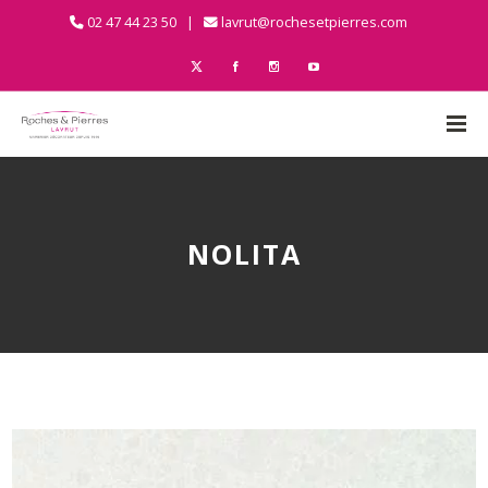
02 47 44 23 50 |
lavrut@rochesetpierres.com
NOLITA