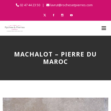
02 47 44 23 50 |
lavrut@rochesetpierres.com
MACHALOT – PIERRE DU
MAROC