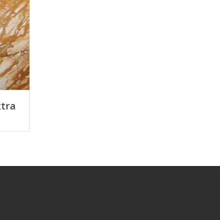
xtra
E