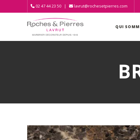
02 47 44 23 50 |
lavrut@rochesetpierres.com
QUI SOMM
B