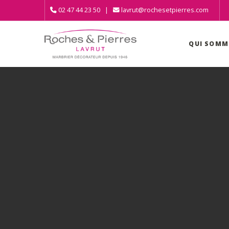
02 47 44 23 50 |
lavrut@rochesetpierres.com
QUI SOMM