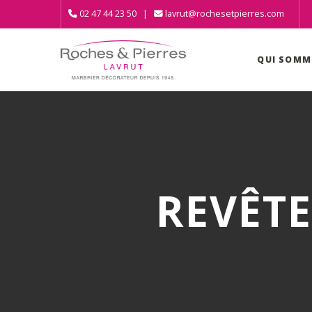
02 47 44 23 50 |
lavrut@rochesetpierres.com
QUI SOMM
REVÊTE