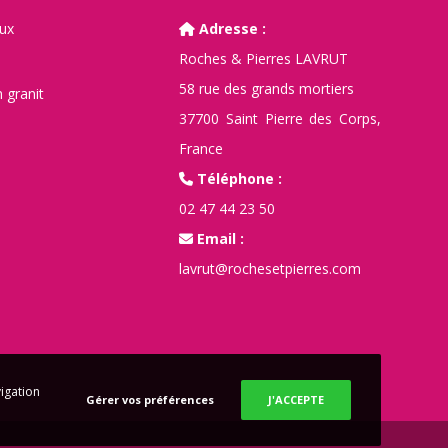
aux
Adresse :
Roches & Pierres LAVRUT
58 rue des grands mortiers
 granit
37700 Saint Pierre des Corps,
France
Téléphone :
02 47 44 23 50
Email :
lavrut@rochesetpierres.com
vigation
Gérer vos préférences
J'ACCEPTE