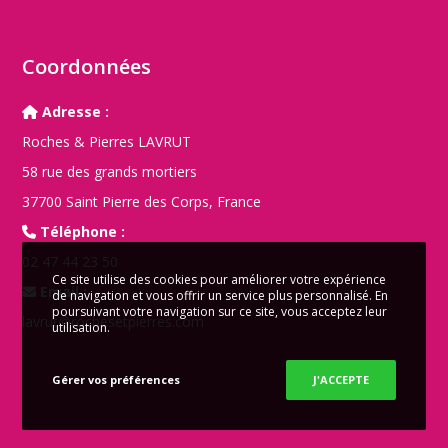
Coordonnées
Adresse :
Roches & Pierres LAVRUT
58 rue des grands mortiers
37700 Saint Pierre des Corps, France
Téléphone :
02 47 44 23 50
Ce site utilise des cookies pour améliorer votre expérience
Email :
de navigation et vous offrir un service plus personnalisé. En
poursuivant votre navigation sur ce site, vous acceptez leur
lavrut@rochesetpierres.com
utilisation.
Gérer vos préférences
J'ACCEPTE