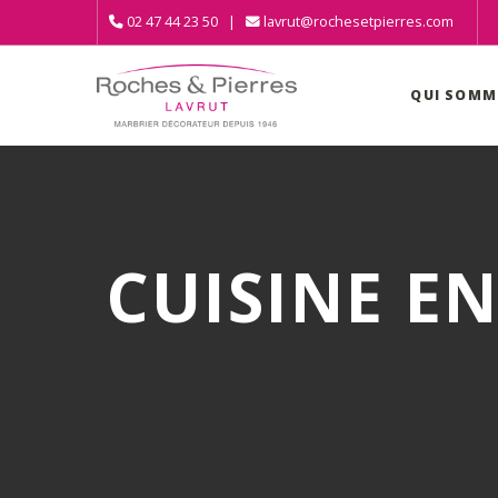
02 47 44 23 50 |
lavrut@rochesetpierres.com
QUI SOMM
CUISINE E