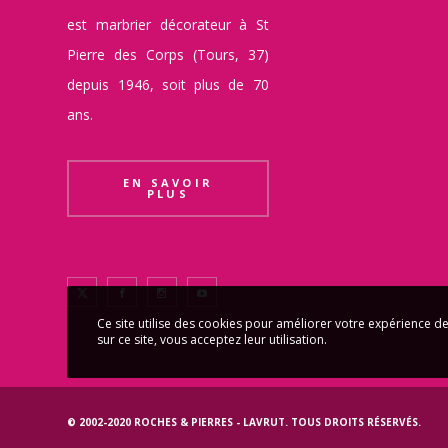
est marbrier décorateur à St
Pierre des Corps (Tours, 37)
depuis 1946, soit plus de 70
ans.
EN SAVOIR
PLUS
Ce site utilise des cookies pour améliorer votre expérience de
sur ce site, vous acceptez leur utilisation.
© 2002-2020
ROCHES & PIERRES - LAVRUT
. TOUS DROITS RÉSERVÉS.