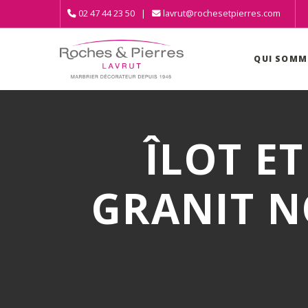
02 47 44 23 50 |
lavrut@rochesetpierres.com
QUI SOMM
ÎLOT E
GRANIT N